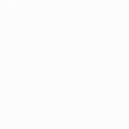
Tirages
Histoire
Groupes
À propos
Vidéo
LES SITES DE
L'UEFA
fr.UEFA.com
Fondation
UEFA pour
l'enfance
LANGUES
Français
English
Français
Deutsch
Русский
Español
Italiano
Português
Vie privée
Conditions d'utilisation
Politique de cookies
Paramètres des cookies