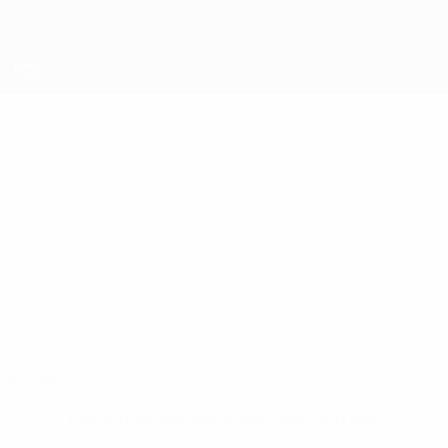
Passer
au
contenu
principal
UEFA Futsal Champions League
FATBARDH
Fatbardh Abazi Stats
ABAZI
Prishtina 01
Accueil
Pas de données disponibles pour ce joueur