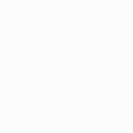
Tirages
Groupes
Vidéo
LES SITES DE L'UEFA
fr.UEFA.com
Fondation UEFA pour l'enfance
LANGUES
Français
English
Français
Deutsch
Русский
Español
Italiano
Vie privée
Conditions d'utilisation
Politique de cookies
Paramètres des cookies
© 1998-2026 UEFA. Tous droits réservés.