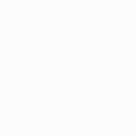
Tirages
Histoire
Groupes
À propos
Vidéo
LES SITES DE
L'UEFA
fr.UEFA.com
Fondation
UEFA pour
l'enfance
LANGUES
Français
English
Français
Deutsch
Русский
Español
Italiano
Português
Vie privée
Conditions d'utilisation
Politique de cookies
Paramètres des cookies