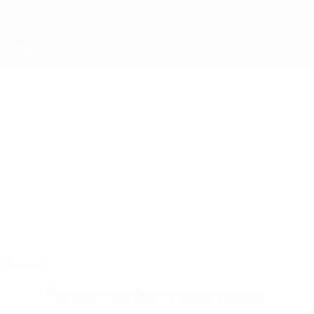
Passer
au
contenu
principal
UEFA Futsal Champions League
MARIÁN
Marián Novenko Stats
NOVENKO
Futsal Klub Lučenec
Accueil
Pas de données disponibles pour ce joueur