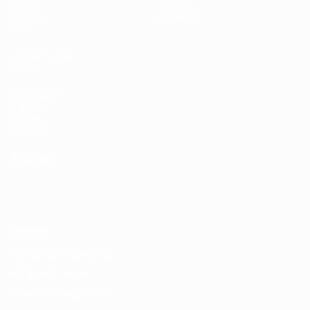
Tirages
Histoire
Groupes
À propos
Vidéo
LES SITES DE
L'UEFA
fr.UEFA.com
Fondation
UEFA pour
l'enfance
LANGUES
Français
English
Français
Deutsch
Русский
Español
Italiano
Português
Vie privée
Conditions d'utilisation
Politique de cookies
Paramètres des cookies