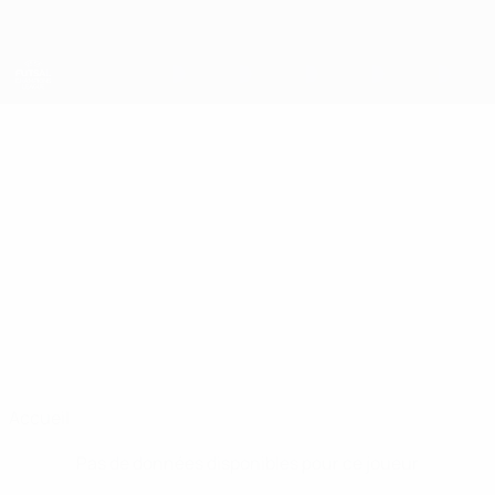
Passer
au
contenu
principal
UEFA Futsal Champions League
ABDIRASSIL
Abdirassil Abdumanapuly Stats
ABDUMANAPULY
Futsal Club Semey
Kazakhstan
Accueil
Pas de données disponibles pour ce joueur