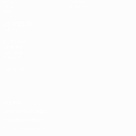
Tirages
Histoire
Groupes
À propos
Vidéo
LES SITES DE
L'UEFA
fr.UEFA.com
Fondation
UEFA pour
l'enfance
LANGUES
Français
English
Français
Deutsch
Русский
Español
Italiano
Português
Vie privée
Conditions d'utilisation
Politique de cookies
Paramètres des cookies