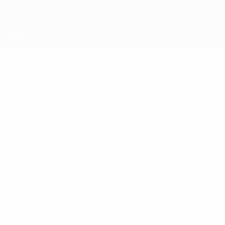
Passer
au
contenu
principal
UEFA Futsal Champions League
SCOTT
Scott Smith Stats
SMITH
Saltires
Écosse
Accueil
Pas de données disponibles pour ce joueur