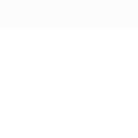
Passer
au
contenu
principal
UEFA Futsal Champions League
GAŠPER
Gašper Trdin Stats
TRDIN
Vrhnika
Slovénie
Accueil
Pas de données disponibles pour ce joueur