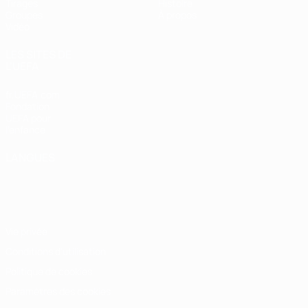
Tirages
Histoire
Groupes
À propos
Vidéo
LES SITES DE
L'UEFA
fr.UEFA.com
Fondation
UEFA pour
l'enfance
LANGUES
Français
English
Français
Deutsch
Русский
Español
Italiano
Português
Vie privée
Conditions d'utilisation
Politique de cookies
Paramètres des cookies