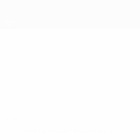
Passer
au
contenu
principal
UEFA Futsal Champions League
CONOR
Conor Kernohan Stats
KERNOHAN
Bolton
Irlande du Nord
Accueil
Pas de données disponibles pour ce joueur