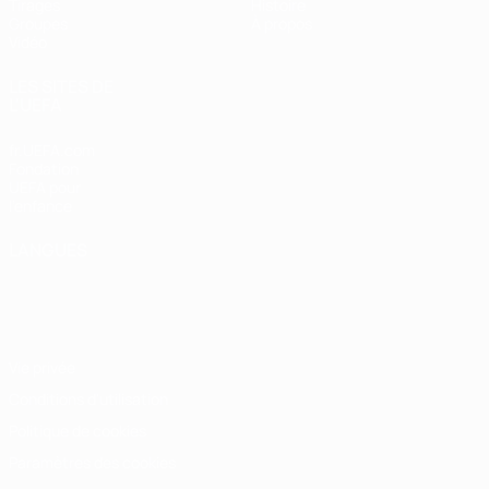
Tirages
Histoire
Groupes
À propos
Vidéo
LES SITES DE
L'UEFA
fr.UEFA.com
Fondation
UEFA pour
l'enfance
LANGUES
Français
English
Français
Deutsch
Русский
Español
Italiano
Português
Vie privée
Conditions d'utilisation
Politique de cookies
Paramètres des cookies