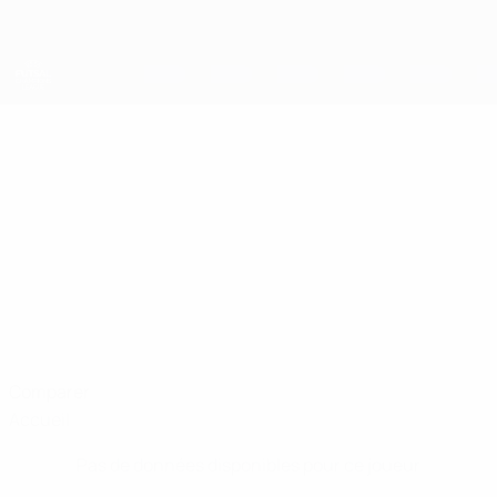
Passer
au
contenu
principal
UEFA Futsal Champions League
JAKUP
Jakup Ramadan Stats
RAMADAN
FORCA
Macédoine du Nord
Comparer
Accueil
Pas de données disponibles pour ce joueur