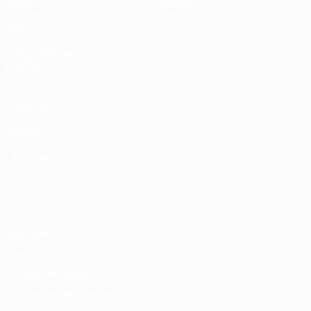
Tirages
Histoire
Groupes
À propos
Vidéo
LES SITES DE
L'UEFA
fr.UEFA.com
Fondation
UEFA pour
l'enfance
LANGUES
Français
English
Français
Deutsch
Русский
Español
Italiano
Português
Vie privée
Conditions d'utilisation
Politique de cookies
Paramètres des cookies