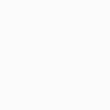
Tirages
Groupes
Vidéo
LES SITES DE L'UEFA
fr.UEFA.com
Fondation UEFA pour l'enfance
LANGUES
Français
English
Français
Deutsch
Русский
Español
Italiano
Vie privée
Conditions d'utilisation
Politique de cookies
Paramètres des cookies
© 1998-2026 UEFA. Tous droits réservés.