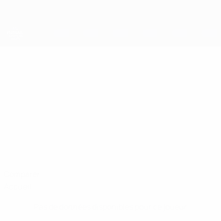
Passer
au
contenu
principal
UEFA Futsal Champions League
CRISTIAN
Cristian Obadă Stats
OBADĂ
Clic Chişinău
Moldavie
Comparer
Accueil
Pas de données disponibles pour ce joueur