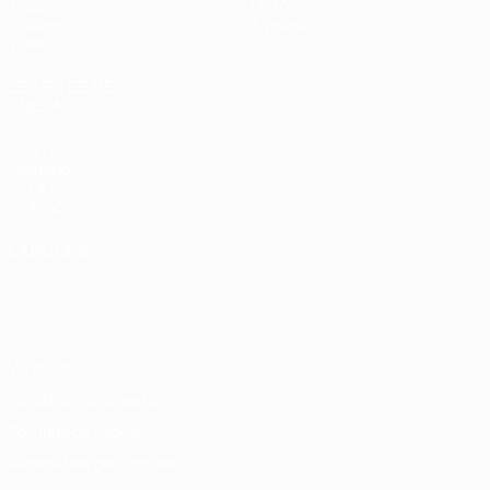
Tirages
Histoire
Groupes
À propos
Vidéo
LES SITES DE
L'UEFA
fr.UEFA.com
Fondation
UEFA pour
l'enfance
LANGUES
Français
English
Français
Deutsch
Русский
Español
Italiano
Português
Vie privée
Conditions d'utilisation
Politique de cookies
Paramètres des cookies