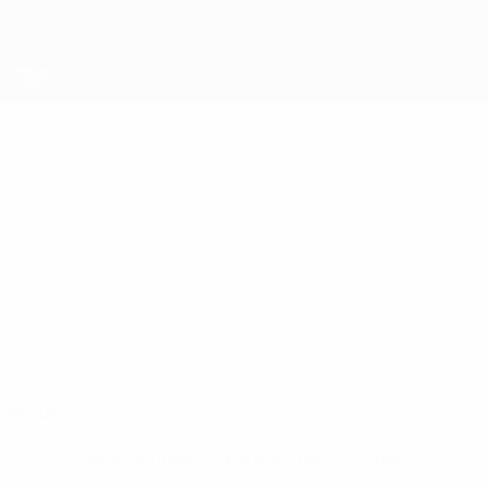
Passer
au
contenu
principal
UEFA Futsal Champions League
IVAN
Ivan Chishkala Stats
CHISHKALA
Sporting CP
Russie*
Accueil
Pas de données disponibles pour ce joueur