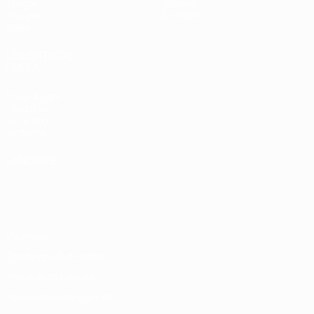
Tirages
Histoire
Groupes
À propos
Vidéo
LES SITES DE
L'UEFA
fr.UEFA.com
Fondation
UEFA pour
l'enfance
LANGUES
Français
English
Français
Deutsch
Русский
Español
Italiano
Português
Vie privée
Conditions d'utilisation
Politique de cookies
Paramètres des cookies