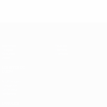
UEFA Futsal Champions League
Matches
Équipes
Tirages
Histoire
Groupes
À propos
Vidéo
LES SITES DE
L'UEFA
fr.UEFA.com
Fondation
UEFA pour
l'enfance
LANGUES