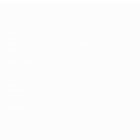
UEFA Futsal Champions League
Matches
Équipes
Tirages
Histoire
Groupes
À propos
Vidéo
LES SITES DE
L'UEFA
fr.UEFA.com
Fondation
UEFA pour
l'enfance
LANGUES
Français
English
Français
Deutsch
Русский
Español
Italiano
Português