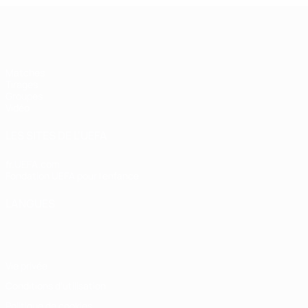
UEFA Futsal Champions League
Matches
Tirages
Groupes
Vidéo
LES SITES DE L'UEFA
fr.UEFA.com
Fondation UEFA pour l'enfance
LANGUES
Français
English
Français
Deutsch
Русский
Español
Italiano
Vie privée
Conditions d'utilisation
Politique de cookies