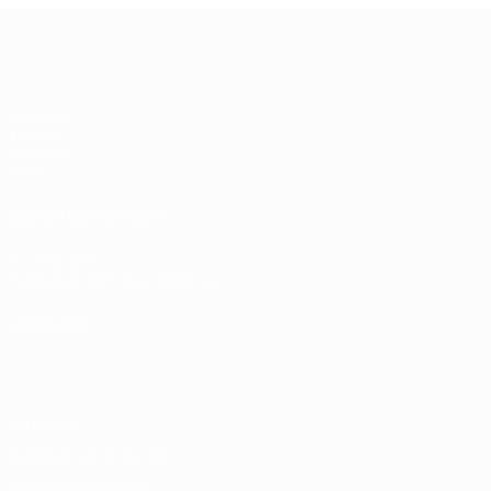
UEFA Futsal Champions League
Matches
Tirages
Groupes
Vidéo
LES SITES DE L'UEFA
fr.UEFA.com
Fondation UEFA pour l'enfance
LANGUES
Français
English
Français
Deutsch
Русский
Español
Italiano
Vie privée
Conditions d'utilisation
Politique de cookies