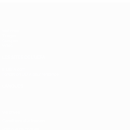
UEFA Futsal Champions League
Matches
Tirages
Groupes
Vidéo
LES SITES DE L'UEFA
fr.UEFA.com
Fondation UEFA pour l'enfance
LANGUES
Français
English
Français
Deutsch
Русский
Español
Italiano
Vie privée
Conditions d'utilisation
Politique de cookies