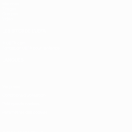
Matches
Tirages
Groupes
Vidéo
LES SITES DE L'UEFA
fr.UEFA.com
Fondation UEFA pour l'enfance
LANGUES
Français
English
Français
Deutsch
Русский
Español
Italiano
Vie privée
Conditions d'utilisation
Politique de cookies
Paramètres des cookies