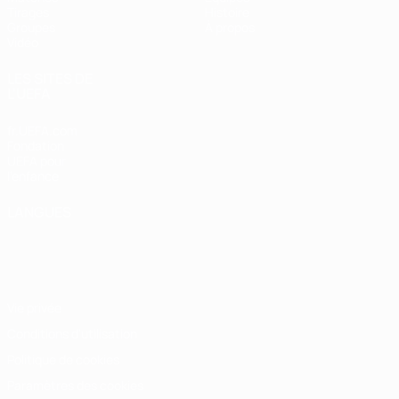
Tirages
Histoire
Groupes
À propos
Vidéo
LES SITES DE
L'UEFA
fr.UEFA.com
Fondation
UEFA pour
l'enfance
LANGUES
Français
English
Français
Deutsch
Русский
Español
Italiano
Português
Vie privée
Conditions d'utilisation
Politique de cookies
Paramètres des cookies