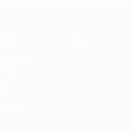
UEFA Futsal Champions League
Matches
Équipes
Tirages
Histoire
Groupes
À propos
Vidéo
LES SITES DE
L'UEFA
fr.UEFA.com
Fondation
UEFA pour
l'enfance
LANGUES
Français
English
Français
Deutsch
Русский
Español
Italiano
Português