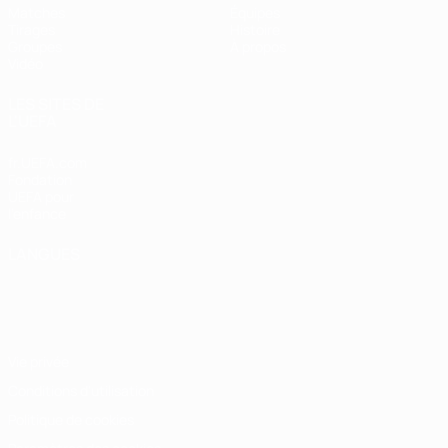
Matches
Équipes
Tirages
Histoire
Groupes
À propos
Vidéo
LES SITES DE
L'UEFA
fr.UEFA.com
Fondation
UEFA pour
l'enfance
LANGUES
Français
English
Français
Deutsch
Русский
Español
Italiano
Português
Vie privée
Conditions d'utilisation
Politique de cookies