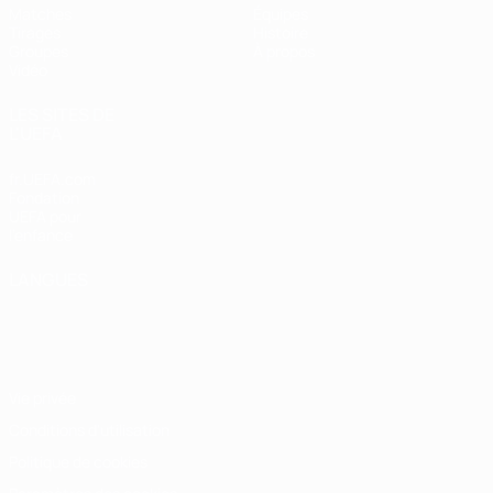
Matches
Équipes
Tirages
Histoire
Groupes
À propos
Vidéo
LES SITES DE
L'UEFA
fr.UEFA.com
Fondation
UEFA pour
l'enfance
LANGUES
Français
English
Français
Deutsch
Русский
Español
Italiano
Português
Vie privée
Conditions d'utilisation
Politique de cookies