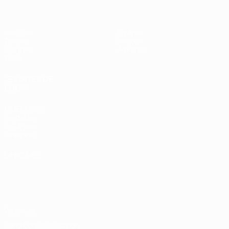
Matches
Équipes
Tirages
Histoire
Groupes
À propos
Vidéo
LES SITES DE
L'UEFA
fr.UEFA.com
Fondation
UEFA pour
l'enfance
LANGUES
Français
English
Français
Deutsch
Русский
Español
Italiano
Português
Vie privée
Conditions d'utilisation