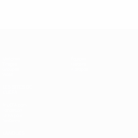
UEFA Futsal Champions League
Matches
Équipes
Tirages
Histoire
Groupes
À propos
Vidéo
LES SITES DE
L'UEFA
fr.UEFA.com
Fondation
UEFA pour
l'enfance
LANGUES