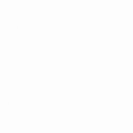
Tirages
Histoire
Groupes
À propos
Vidéo
LES SITES DE
L'UEFA
fr.UEFA.com
Fondation
UEFA pour
l'enfance
LANGUES
Français
English
Français
Deutsch
Русский
Español
Italiano
Português
Vie privée
Conditions d'utilisation
Politique de cookies
Paramètres des cookies