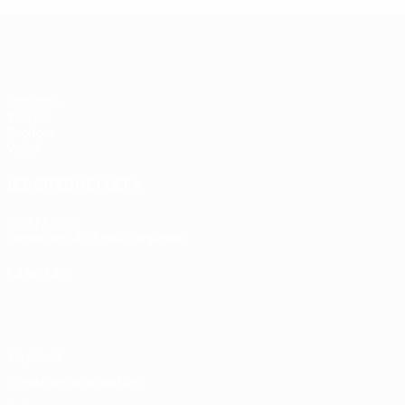
UEFA Futsal Champions League
Matches
Tirages
Groupes
Vidéo
LES SITES DE L'UEFA
fr.UEFA.com
Fondation UEFA pour l'enfance
LANGUES
Français
English
Français
Deutsch
Русский
Español
Italiano
Vie privée
Conditions d'utilisation