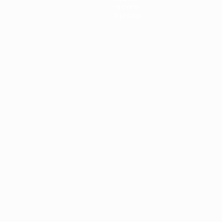
Histoire
À propos
Português