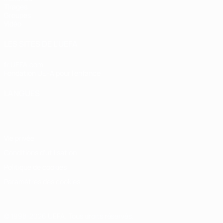
Tirages
Groupes
Vidéo
LES SITES DE L'UEFA
fr.UEFA.com
Fondation UEFA pour l'enfance
LANGUES
Français
English
Français
Deutsch
Русский
Español
Italiano
Vie privée
Conditions d'utilisation
Politique de cookies
Paramètres des cookies
© 1998-2026 UEFA. Tous droits réservés.