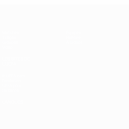
UEFA Futsal Champions League
Matches
Équipes
Tirages
Histoire
Groupes
À propos
Vidéo
LES SITES DE
L'UEFA
fr.UEFA.com
Fondation
UEFA pour
l'enfance
LANGUES
Français
English
Français
Deutsch
Русский
Español
Italiano
Português