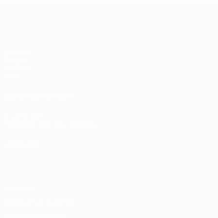
UEFA Futsal Champions League
Matches
Tirages
Groupes
Vidéo
LES SITES DE L'UEFA
fr.UEFA.com
Fondation UEFA pour l'enfance
LANGUES
Français
English
Français
Deutsch
Русский
Español
Italiano
Vie privée
Conditions d'utilisation
Politique de cookies