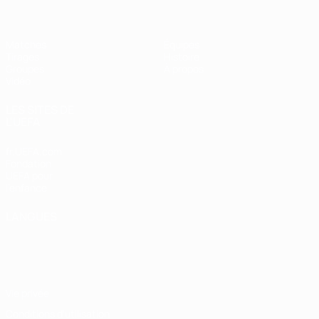
Matches
Équipes
Tirages
Histoire
Groupes
À propos
Vidéo
LES SITES DE
L'UEFA
fr.UEFA.com
Fondation
UEFA pour
l'enfance
LANGUES
Français
English
Français
Deutsch
Русский
Español
Italiano
Português
Vie privée
Conditions d'utilisation