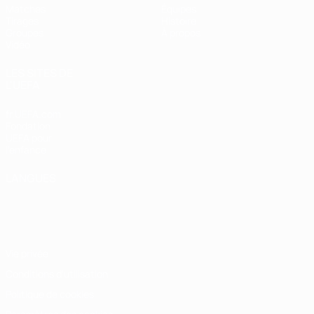
Matches
Équipes
Tirages
Histoire
Groupes
À propos
Vidéo
LES SITES DE
L'UEFA
fr.UEFA.com
Fondation
UEFA pour
l'enfance
LANGUES
Français
English
Français
Deutsch
Русский
Español
Italiano
Português
Vie privée
Conditions d'utilisation
Politique de cookies