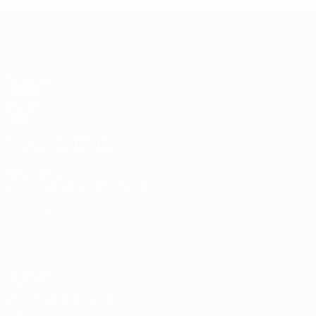
UEFA Futsal Champions League
Matches
Tirages
Groupes
Vidéo
LES SITES DE L'UEFA
fr.UEFA.com
Fondation UEFA pour l'enfance
LANGUES
Français
English
Français
Deutsch
Русский
Español
Italiano
Vie privée
Conditions d'utilisation