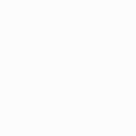
Tirages
Histoire
Groupes
À propos
Vidéo
LES SITES DE
L'UEFA
fr.UEFA.com
Fondation
UEFA pour
l'enfance
LANGUES
Français
English
Français
Deutsch
Русский
Español
Italiano
Português
Vie privée
Conditions d'utilisation
Politique de cookies
Paramètres des cookies