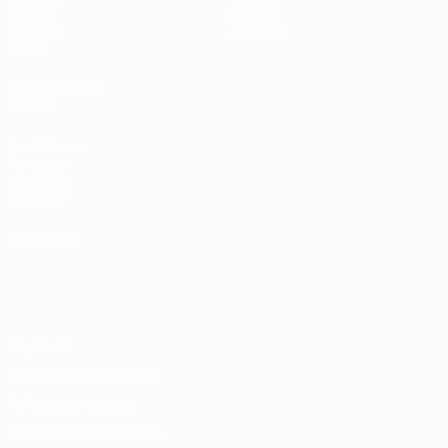
Tirages
Histoire
Groupes
À propos
Vidéo
LES SITES DE
L'UEFA
fr.UEFA.com
Fondation
UEFA pour
l'enfance
LANGUES
Français
English
Français
Deutsch
Русский
Español
Italiano
Português
Vie privée
Conditions d'utilisation
Politique de cookies
Paramètres des cookies