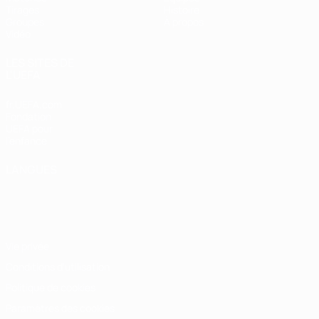
Tirages
Histoire
Groupes
À propos
Vidéo
LES SITES DE
L'UEFA
fr.UEFA.com
Fondation
UEFA pour
l'enfance
LANGUES
Français
English
Français
Deutsch
Русский
Español
Italiano
Português
Vie privée
Conditions d'utilisation
Politique de cookies
Paramètres des cookies