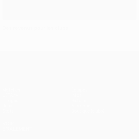
Des revenus pour les clubs
UEFA Europa League
Matches
Équipes
UEFA.tv
Infos
Tirages
Histoire
Jeux
À propos
Stats
Boutique (clubs)
VOIR
ÉGALEMENT