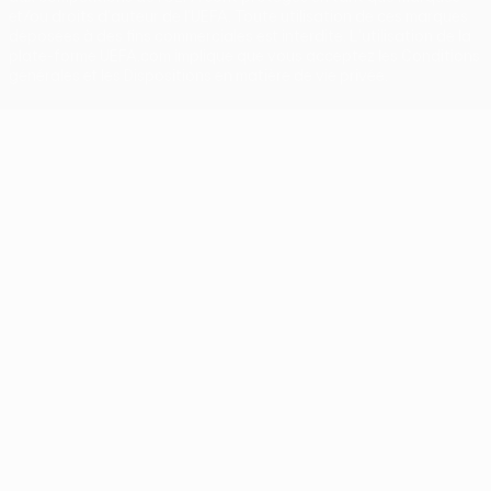
et/ou droits d'auteur de l'UEFA. Toute utilisation de ces marques
déposées à des fins commerciales est interdite. L'utilisation de la
plate-forme UEFA.com implique que vous acceptez les Conditions
générales et les Dispositions en matière de vie privée.