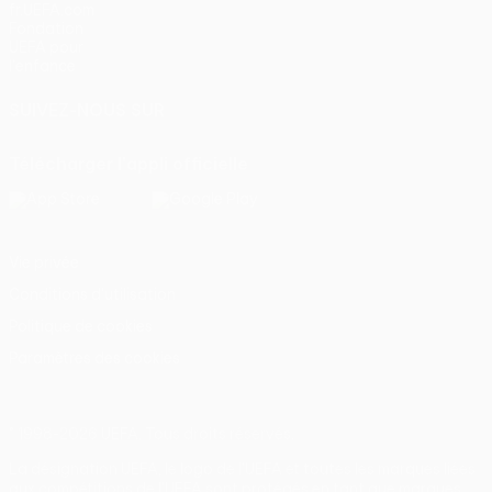
fr.UEFA.com
Fondation
UEFA pour
l'enfance
SUIVEZ-NOUS SUR
Télécharger l'appli officielle
Vie privée
Conditions d'utilisation
Politique de cookies
Paramètres des cookies
© 1998-2026 UEFA. Tous droits réservés.
La désignation UEFA, le logo de l'UEFA et toutes les marques liées
aux compétitions de l'UEFA sont protégés en tant que marques