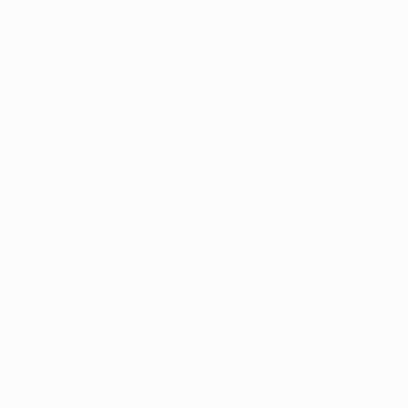
reversés aux clubs disputant la compétition à partir
de la phase de groupes. Les 25 % restants seront
alloués au football européen et l'UEFA les gardera
afin de couvrir les frais organisationnels et
administratifs. En partant d'un revenu brut de 225
millions d'euros, la part distribuée aux clubs
s'élèvera à 168,75 millions d'euros.
Le Comité exécutif de l'UEFA a approuvé une
contribution supplémentaire de 40 millions d'euros
au fonds des clubs de l'UEFA Europa League, qui
sera provisionnée par le fonds de l'UEFA Champions
League et le fonds de l'UEFA. Le fonds des clubs de
l'UEFA Europa League s'élèvera donc à 208,75
millions d'euros nets.
Le montant net disponible pour les clubs