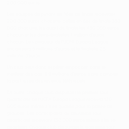
200 000 euros.
Les équipes disputant les 16es de finale recevront
200 000 euros chacune, celles en 8es de finale 350
000 chacune, les quart de finalistes 450 000 euros
chacun et les demi-finalistes 1 million d'euros
chacun. Le vainqueur de l'UEFA Europa League
encaissera 5 millions d'euros et le finaliste 2,5
millions d'euros.
Un club peut donc espérer empocher, dans le
meilleur des cas, 9,9 millions d'euros, sans compter
la part issue des revenus télévisuels.
En outre, chaque club disputant le premier tour
qualificatif de l'UEFA Europa League recevra 120
000 euros même s'il se qualifie pour la pahse de
groupes. Les participants au deuxième tour
qualificatif recevront 130 000 euros même s'ils se
qualifient. Chaque club disputant le troisième tour