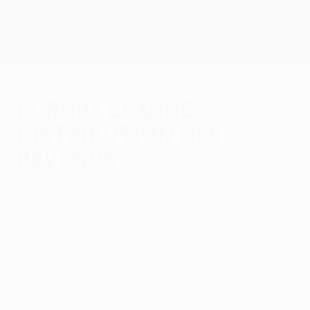
Passer
au
contenu
UEFA Europa League officielle
Obtenir
principal
Scores &amp; stats foot en direct
UEFA Europa League
Europa League,
distribution des
revenus
jeudi 8 août 2013
L’UEFA a présenté son système de
distribution de revenus pour l’UEFA Europa
League 2013/14 ainsi que les montants à
verser aux équipes en lice.