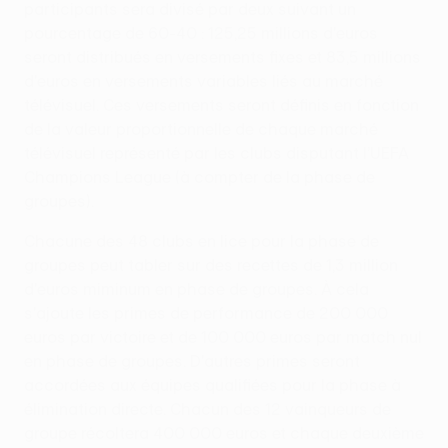
participants sera divisé par deux suivant un
pourcentage de 60-40 : 125,25 millions d'euros
seront distribués en versements fixes et 83,5 millions
d'euros en versements variables liés au marché
télévisuel. Ces versements seront définis en fonction
de la valeur proportionnelle de chaque marché
télévisuel représenté par les clubs disputant l’UEFA
Champions League (à compter de la phase de
groupes).
Chacune des 48 clubs en lice pour la phase de
groupes peut tabler sur des recettes de 1,3 million
d'euros miminum en phase de groupes. À cela
s'ajoute les primes de performance de 200 000
euros par victoire et de 100 000 euros par match nul
en phase de groupes. D'autres primes seront
accordées aux équipes qualifiées pour la phase à
élimination directe. Chacun des 12 vainqueurs de
groupe récoltera 400 000 euros et chaque deuxième