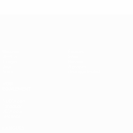
UEFA Europa League
Matches
Équipes
UEFA.tv
Infos
Tirages
Histoire
Jeux
À propos
Stats
Boutique (clubs)
VOIR
ÉGALEMENT
fr.UEFA.com
Fondation
UEFA pour
l'enfance
LANGUES