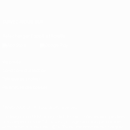
Français
English
Français
Deutsch
Русский
Español
Italiano
Português
SUIVEZ-NOUS SUR
Télécharger l'appli officielle
Vie privée
Conditions d'utilisation
Politique de cookies
Paramètres des cookies
© 1998-2026 UEFA. Tous droits réservés.
La désignation UEFA, le logo de l'UEFA et toutes les marques liées
aux compétitions de l'UEFA sont protégés en tant que marques
et/ou droits d'auteur de l'UEFA. Toute utilisation de ces marques