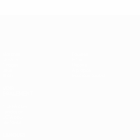
UEFA Europa League
Matches
Équipes
UEFA.tv
Infos
Tirages
Histoire
Jeux
À propos
Stats
Boutique (clubs)
VOIR
ÉGALEMENT
fr.UEFA.com
Fondation
UEFA pour
l'enfance
LANGUES