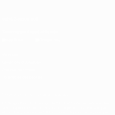
Français
English
Français
Deutsch
Русский
Español
Italiano
Português
SUIVEZ-NOUS SUR
Télécharger l'appli officielle
Vie privée
Conditions d'utilisation
Politique de cookies
Paramètres des cookies
© 1998-2026 UEFA. Tous droits réservés.
La désignation UEFA, le logo de l'UEFA et toutes les marques liées
aux compétitions de l'UEFA sont protégés en tant que marques
et/ou droits d'auteur de l'UEFA. Toute utilisation de ces marques