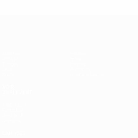
UEFA Europa League
Matches
Équipes
UEFA.tv
Infos
Tirages
Histoire
Jeux
À propos
Stats
Boutique (clubs)
VOIR
ÉGALEMENT
fr.UEFA.com
Fondation
UEFA pour
l'enfance
LANGUES