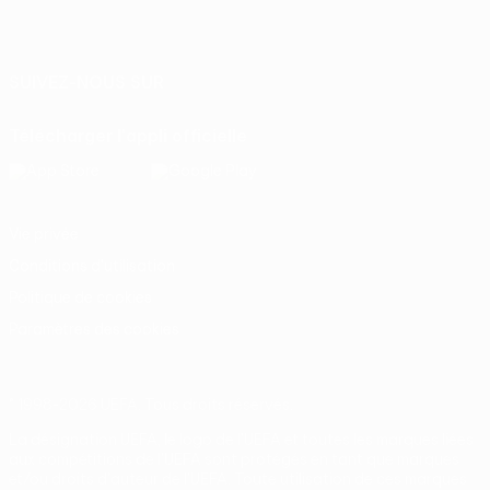
Français
English
Français
Deutsch
Русский
Español
Italiano
Português
SUIVEZ-NOUS SUR
Télécharger l'appli officielle
Vie privée
Conditions d'utilisation
Politique de cookies
Paramètres des cookies
© 1998-2026 UEFA. Tous droits réservés.
La désignation UEFA, le logo de l'UEFA et toutes les marques liées
aux compétitions de l'UEFA sont protégés en tant que marques
et/ou droits d'auteur de l'UEFA. Toute utilisation de ces marques