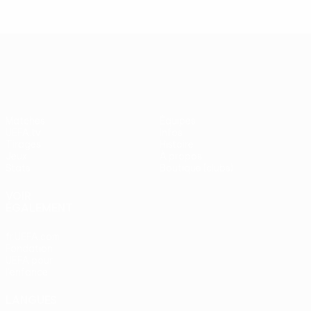
UEFA Europa League
Matches
Équipes
UEFA.tv
Infos
Tirages
Histoire
Jeux
À propos
Stats
Boutique (clubs)
VOIR
ÉGALEMENT
fr.UEFA.com
Fondation
UEFA pour
l'enfance
LANGUES