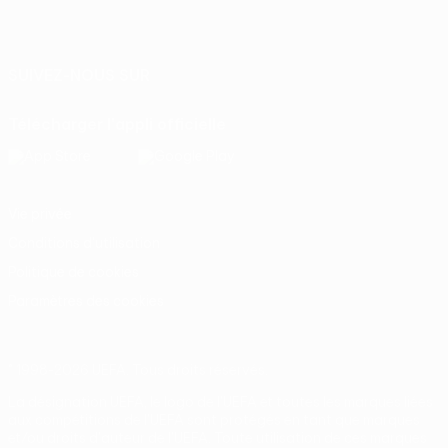
Français
English
Français
Deutsch
Русский
Español
Italiano
Português
SUIVEZ-NOUS SUR
Télécharger l'appli officielle
Vie privée
Conditions d'utilisation
Politique de cookies
Paramètres des cookies
© 1998-2026 UEFA. Tous droits réservés.
La désignation UEFA, le logo de l'UEFA et toutes les marques liées
aux compétitions de l'UEFA sont protégés en tant que marques
et/ou droits d'auteur de l'UEFA. Toute utilisation de ces marques