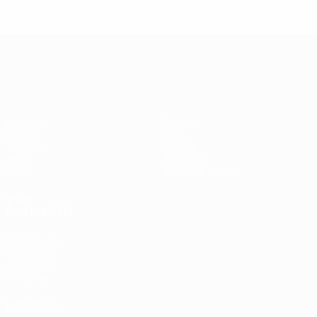
UEFA Europa League
Matches
Équipes
UEFA.tv
Infos
Tirages
Histoire
Jeux
À propos
Stats
Boutique (clubs)
VOIR
ÉGALEMENT
fr.UEFA.com
Fondation
UEFA pour
l'enfance
LANGUES