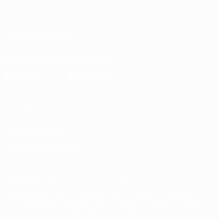
Français
English
Français
Deutsch
Русский
Español
Italiano
Português
SUIVEZ-NOUS SUR
Télécharger l'appli officielle
Vie privée
Conditions d'utilisation
Politique de cookies
Paramètres des cookies
© 1998-2026 UEFA. Tous droits réservés.
La désignation UEFA, le logo de l'UEFA et toutes les marques liées
aux compétitions de l'UEFA sont protégés en tant que marques
et/ou droits d'auteur de l'UEFA. Toute utilisation de ces marques