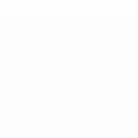
UEFA Europa League
Matches
Équipes
UEFA.tv
Infos
Tirages
Histoire
Jeux
À propos
Stats
Boutique (clubs)
VOIR
ÉGALEMENT
fr.UEFA.com
Fondation
UEFA pour
l'enfance
LANGUES