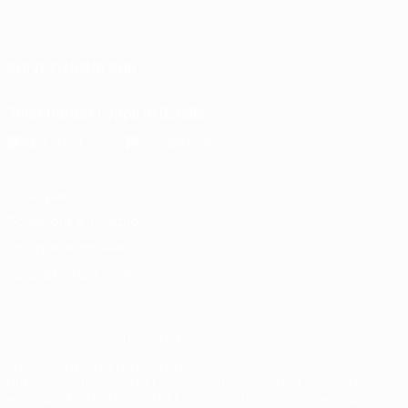
Français
English
Français
Deutsch
Русский
Español
Italiano
Português
SUIVEZ-NOUS SUR
Télécharger l'appli officielle
Vie privée
Conditions d'utilisation
Politique de cookies
Paramètres des cookies
© 1998-2026 UEFA. Tous droits réservés.
La désignation UEFA, le logo de l'UEFA et toutes les marques liées
aux compétitions de l'UEFA sont protégés en tant que marques
et/ou droits d'auteur de l'UEFA. Toute utilisation de ces marques