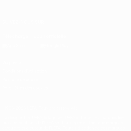
Français
English
Français
Deutsch
Русский
Español
Italiano
Português
SUIVEZ-NOUS SUR
Télécharger l'appli officielle
Vie privée
Conditions d'utilisation
Politique de cookies
Paramètres des cookies
© 1998-2026 UEFA. Tous droits réservés.
La désignation UEFA, le logo de l'UEFA et toutes les marques liées
aux compétitions de l'UEFA sont protégés en tant que marques
et/ou droits d'auteur de l'UEFA. Toute utilisation de ces marques