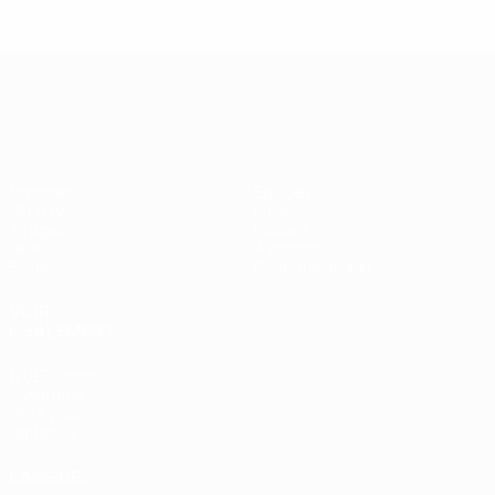
UEFA Europa League
Matches
Équipes
UEFA.tv
Infos
Tirages
Histoire
Jeux
À propos
Stats
Boutique (clubs)
VOIR
ÉGALEMENT
fr.UEFA.com
Fondation
UEFA pour
l'enfance
LANGUES