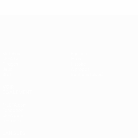
UEFA Europa League
Matches
Équipes
UEFA.tv
Infos
Tirages
Histoire
Jeux
À propos
Stats
Boutique (clubs)
VOIR
ÉGALEMENT
fr.UEFA.com
Fondation
UEFA pour
l'enfance
LANGUES