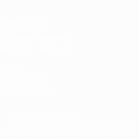
Français
English
Français
Deutsch
Русский
Español
Italiano
Português
SUIVEZ-NOUS SUR
Télécharger l'appli officielle
Vie privée
Conditions d'utilisation
Politique de cookies
Paramètres des cookies
© 1998-2026 UEFA. Tous droits réservés.
La désignation UEFA, le logo de l'UEFA et toutes les marques liées
aux compétitions de l'UEFA sont protégés en tant que marques
et/ou droits d'auteur de l'UEFA. Toute utilisation de ces marques