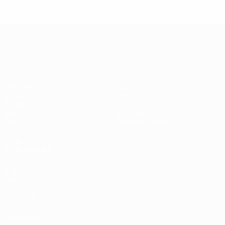
UEFA Europa League
Matches
Équipes
UEFA.tv
Infos
Tirages
Histoire
Jeux
À propos
Stats
Boutique (clubs)
VOIR
ÉGALEMENT
fr.UEFA.com
Fondation
UEFA pour
l'enfance
LANGUES