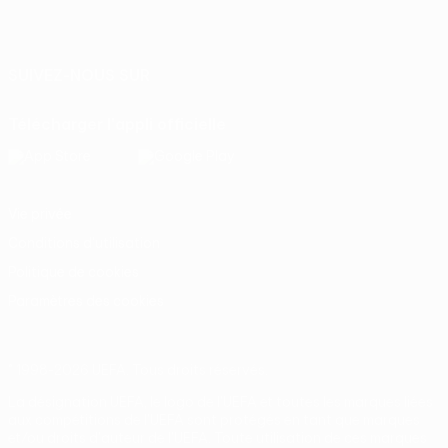
Français
English
Français
Deutsch
Русский
Español
Italiano
Português
SUIVEZ-NOUS SUR
Télécharger l'appli officielle
Vie privée
Conditions d'utilisation
Politique de cookies
Paramètres des cookies
© 1998-2026 UEFA. Tous droits réservés.
La désignation UEFA, le logo de l'UEFA et toutes les marques liées
aux compétitions de l'UEFA sont protégés en tant que marques
et/ou droits d'auteur de l'UEFA. Toute utilisation de ces marques