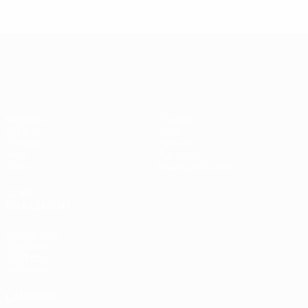
UEFA Europa League
Matches
Équipes
UEFA.tv
Infos
Tirages
Histoire
Jeux
À propos
Stats
Boutique (clubs)
VOIR
ÉGALEMENT
fr.UEFA.com
Fondation
UEFA pour
l'enfance
LANGUES