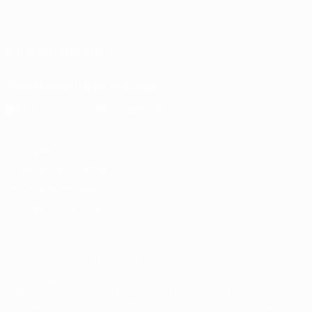
Français
English
Français
Deutsch
Русский
Español
Italiano
Português
SUIVEZ-NOUS SUR
Télécharger l'appli officielle
Vie privée
Conditions d'utilisation
Politique de cookies
Paramètres des cookies
© 1998-2026 UEFA. Tous droits réservés.
La désignation UEFA, le logo de l'UEFA et toutes les marques liées
aux compétitions de l'UEFA sont protégés en tant que marques
et/ou droits d'auteur de l'UEFA. Toute utilisation de ces marques