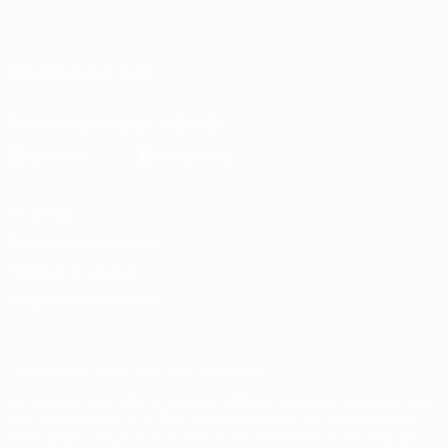
Français
English
Français
Deutsch
Русский
Español
Italiano
Português
SUIVEZ-NOUS SUR
Télécharger l'appli officielle
Vie privée
Conditions d'utilisation
Politique de cookies
Paramètres des cookies
© 1998-2026 UEFA. Tous droits réservés.
La désignation UEFA, le logo de l'UEFA et toutes les marques liées
aux compétitions de l'UEFA sont protégés en tant que marques
et/ou droits d'auteur de l'UEFA. Toute utilisation de ces marques