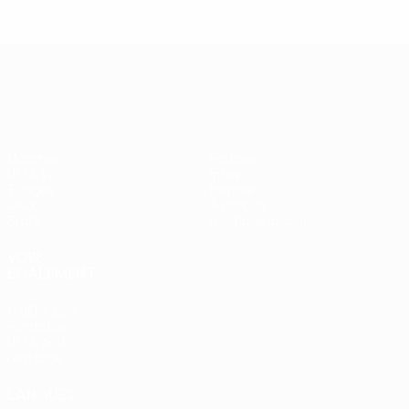
UEFA Europa League
Matches
Équipes
UEFA.tv
Infos
Tirages
Histoire
Jeux
À propos
Stats
Boutique (clubs)
VOIR
ÉGALEMENT
fr.UEFA.com
Fondation
UEFA pour
l'enfance
LANGUES