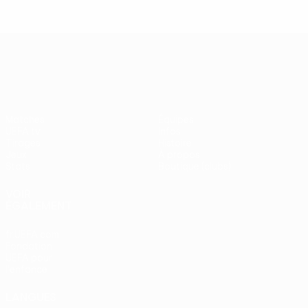
UEFA Europa League
Matches
Équipes
UEFA.tv
Infos
Tirages
Histoire
Jeux
À propos
Stats
Boutique (clubs)
VOIR
ÉGALEMENT
fr.UEFA.com
Fondation
UEFA pour
l'enfance
LANGUES