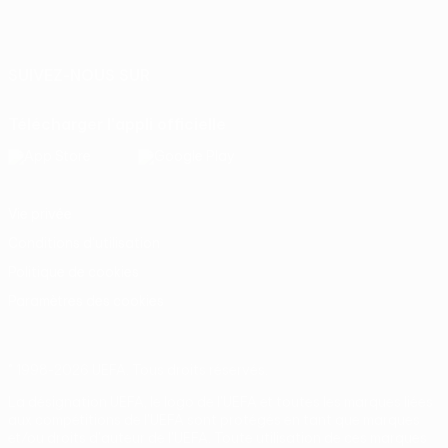
Français
English
Français
Deutsch
Русский
Español
Italiano
Português
SUIVEZ-NOUS SUR
Télécharger l'appli officielle
Vie privée
Conditions d'utilisation
Politique de cookies
Paramètres des cookies
© 1998-2026 UEFA. Tous droits réservés.
La désignation UEFA, le logo de l'UEFA et toutes les marques liées
aux compétitions de l'UEFA sont protégés en tant que marques
et/ou droits d'auteur de l'UEFA. Toute utilisation de ces marques