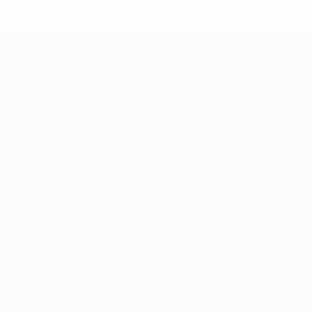
UEFA Europa League
Matches
UEFA.tv
Tirages
Jeux
Stats
VOIR ÉGALEMENT
fr.UEFA.com
Fondation UEFA pour l'enfance
LANGUES
Français
English
Français
Deutsch
Русский
Español
Itali