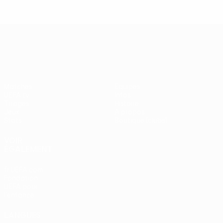
UEFA Europa League
Matches
Équipes
UEFA.tv
Infos
Tirages
Histoire
Jeux
À propos
Stats
Boutique (clubs)
VOIR
ÉGALEMENT
fr.UEFA.com
Fondation
UEFA pour
l'enfance
LANGUES