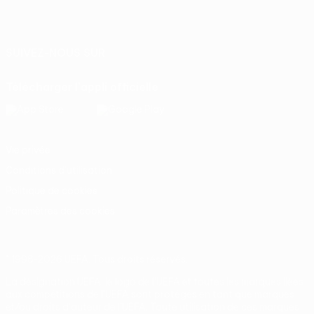
Français
English
Français
Deutsch
Русский
Español
Italiano
Português
SUIVEZ-NOUS SUR
Télécharger l'appli officielle
Vie privée
Conditions d'utilisation
Politique de cookies
Paramètres des cookies
© 1998-2026 UEFA. Tous droits réservés.
La désignation UEFA, le logo de l'UEFA et toutes les marques liées
aux compétitions de l'UEFA sont protégés en tant que marques
et/ou droits d'auteur de l'UEFA. Toute utilisation de ces marques