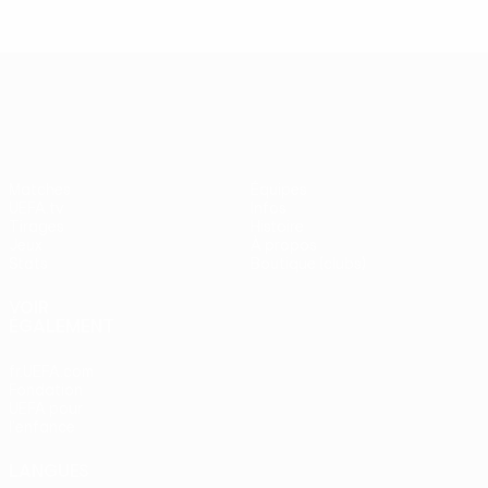
UEFA Europa League
Matches
Équipes
UEFA.tv
Infos
Tirages
Histoire
Jeux
À propos
Stats
Boutique (clubs)
VOIR
ÉGALEMENT
fr.UEFA.com
Fondation
UEFA pour
l'enfance
LANGUES