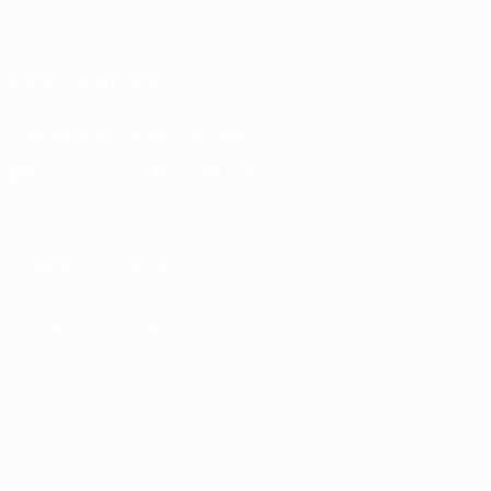
Français
English
Français
Deutsch
Русский
Español
Italiano
Português
SUIVEZ-NOUS SUR
Télécharger l'appli officielle
Vie privée
Conditions d'utilisation
Politique de cookies
Paramètres des cookies
© 1998-2026 UEFA. Tous droits réservés.
La désignation UEFA, le logo de l'UEFA et toutes les marques liées
aux compétitions de l'UEFA sont protégés en tant que marques
et/ou droits d'auteur de l'UEFA. Toute utilisation de ces marques